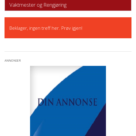
Vaktmester og Rengjøring
Beklager, ingen treff her. Prøv igjen!
ANNONSER