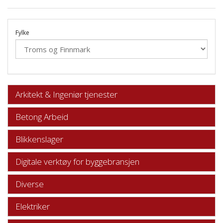
Fylke
Arkitekt & Ingeniør tjenester
Betong Arbeid
Blikkenslager
Digitale verktøy for byggebransjen
Diverse
Elektriker